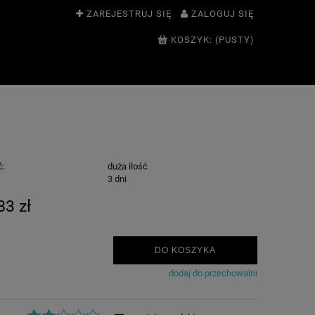
ZAREJESTRUJ SIĘ
ZALOGUJ SIĘ
KOSZYK:
(PUSTY)
ć:
duża ilość
:
3 dni
83 zł
.
DO KOSZYKA
dodaj do przechowalni