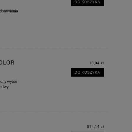
DO KOSZYKA
odbarwienia
OLOR
13,04 zł
DO KOSZYKA
iony wybór
rstwy
514,14 zł