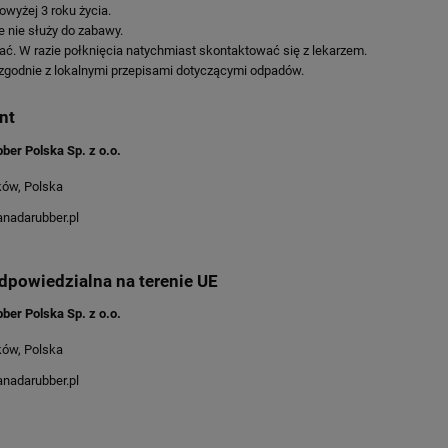
powyżej 3 roku życia.
 nie służy do zabawy.
ć. W razie połknięcia natychmiast skontaktować się z lekarzem.
zgodnie z lokalnymi przepisami dotyczącymi odpadów.
nt
ber Polska Sp. z o.o.
ków, Polska
nadarubber.pl
dpowiedzialna na terenie UE
ber Polska Sp. z o.o.
ków, Polska
nadarubber.pl