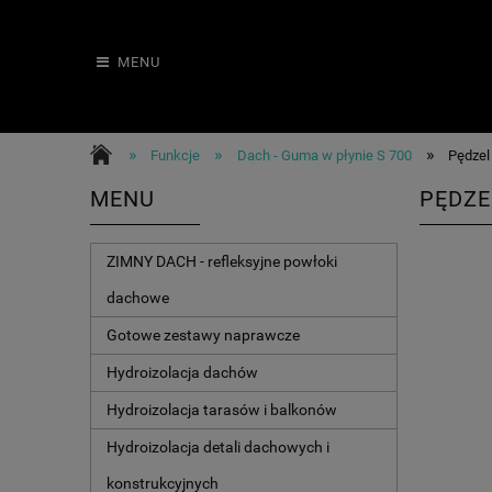
MENU
»
»
»
Funkcje
Dach - Guma w płynie S 700
Pędzel
MENU
PĘDZE
ZIMNY DACH - refleksyjne powłoki
dachowe
Gotowe zestawy naprawcze
Hydroizolacja dachów
Hydroizolacja tarasów i balkonów
Hydroizolacja detali dachowych i
konstrukcyjnych