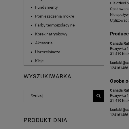
Dla dzieci 
Fundamenty
Opakowanie
Nie spożywa
Pomieszczenia mokre
Utylizować 
Farby termoizolacyjne
Produce
Korek natryskowy
Akcesoria
Canada Rub
Rozrywka 1
Uszczelniacze
31-419 Kra
Kleje
kontakt@ca
124161456
WYSZUKIWARKA
Osoba o
Canada Rub
Rozrywka 1
31-419 Kra
kontakt@ca
124161456
PRODUKT DNIA