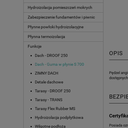
Hydroizolacja pomieszczeń mokrych
Zabezpieczenie fundamentów i piwnic
Płynne powłoki hydroizolacyjne
Płynna termoizolacja
Funkcje
OPIS
Dach - DROOF 250
Dach - Guma w płynie S 700
Pędzel angi
ZIMNY DACH
dostępnych
Detale dachowe
Tarasy - DROOF 250
BEZPI
Tarasy - TRANS
Tarasy Flex Rubber MS
Certyfik
Hydroizolacja podpłytkowa
Posiada oz
Wilgotne podłoża