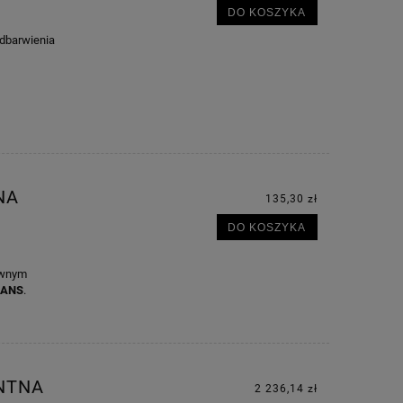
DO KOSZYKA
odbarwienia
NA
135,30 zł
DO KOSZYKA
tywnym
RANS
.
NTNA
2 236,14 zł