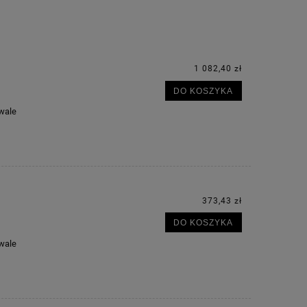
1 082,40 zł
DO KOSZYKA
rwale
373,43 zł
DO KOSZYKA
rwale