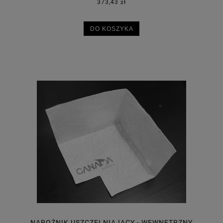
373,43 zł
DO KOSZYKA
NAROŻNIK USZCZELNIAJĄCY - WEWNĘTRZNY