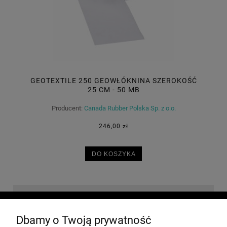
GEOTEXTILE 250 GEOWŁÓKNINA SZEROKOŚĆ
25 CM - 50 MB
Producent:
Canada Rubber Polska Sp. z o.o.
246,00 zł
DO KOSZYKA
O NAS
Dbamy o Twoją prywatność