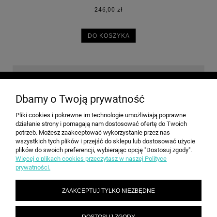
246,00 zł
DO KOSZYKA
O NAS
Dbamy o Twoją prywatność
Pliki cookies i pokrewne im technologie umożliwiają poprawne
INFORMACJE
działanie strony i pomagają nam dostosować ofertę do Twoich
potrzeb. Możesz zaakceptować wykorzystanie przez nas
wszystkich tych plików i przejść do sklepu lub dostosować użycie
PŁATNOŚCI I DOSTAWA
plików do swoich preferencji, wybierając opcję "Dostosuj zgody".
Więcej o plikach cookies przeczytasz w naszej Polityce
prywatności.
ZAAKCEPTUJ TYLKO NIEZBĘDNE
DOSTOSUJ ZGODY