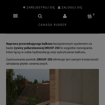
ZAREJESTRUJ SIĘ
ZALOGUJ SIĘ
Naprawa przeciekającego balkonu
bezspoinowym systemem na
bazie
żywicy poliuretanowej DROOF 250
to wygodne rozwiązanie,
które łączy w sobie hydroizolację oraz wykończenie balkonu.
Zastosowanie powłoki
DROOF 250
eliminuje tym samym konieczność
układania płytek ceramicznych.