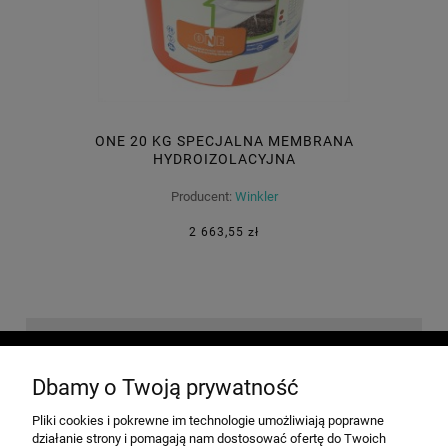
ONE 20 KG SPECJALNA MEMBRANA
HYDROIZOLACYJNA
Producent:
Winkler
2 663,55 zł
O NAS
Dbamy o Twoją prywatność
Pliki cookies i pokrewne im technologie umożliwiają poprawne
INFORMACJE
działanie strony i pomagają nam dostosować ofertę do Twoich