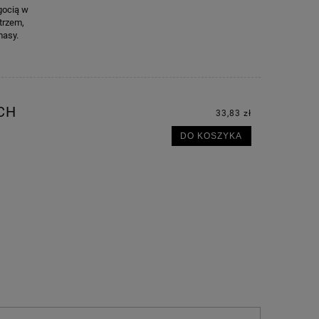
gocią w
trzem,
masy.
CH
33,83 zł
DO KOSZYKA