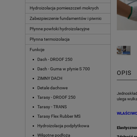
Hydroizolacja pomieszczeń mokrych
Zabezpieczenie fundamentów i piwnic
Płynne powłoki hydroizolacyjne
Płynna termoizolacja
Funkcje
Dach - DROOF 250
Dach - Guma w płynie S 700
OPIS
ZIMNY DACH
Detale dachowe
Jednoskładn
Tarasy - DROOF 250
ulega wulka
Tarasy - TRANS
WŁAŚCIWOŚ
Tarasy Flex Rubber MS
Hydroizolacja podpłytkowa
Elastyczno
Wilgotne podłoża
Zdolność p