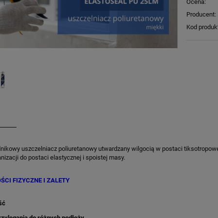
Ocena:
Producent:
Kod produk
ikowy uszczelniacz poliuretanowy utwardzany wilgocią w postaci tiksotropowej
nizacji do postaci elastycznej i spoistej masy.
CI FIZYCZNE I ZALETY
ść
rzylegania do różnych podłoży.