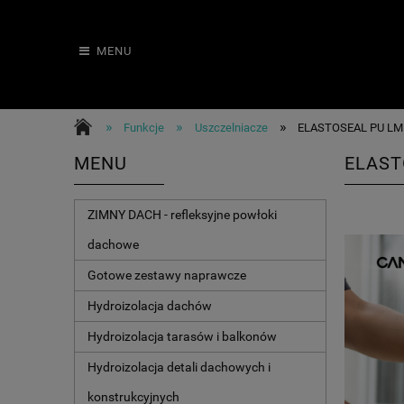
MENU
»
»
»
Funkcje
Uszczelniacze
ELASTOSEAL PU LM 2
MENU
ELAST
ZIMNY DACH - refleksyjne powłoki
dachowe
Gotowe zestawy naprawcze
Hydroizolacja dachów
Hydroizolacja tarasów i balkonów
Hydroizolacja detali dachowych i
konstrukcyjnych