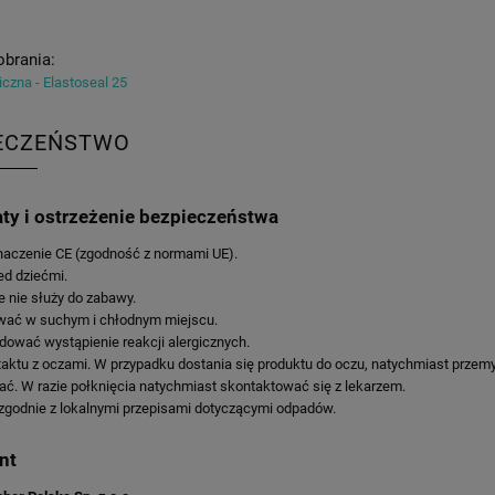
obrania:
iczna - Elastoseal 25
ECZEŃSTWO
aty i ostrzeżenie bezpieczeństwa
naczenie CE (zgodność z normami UE).
ed dziećmi.
 nie służy do zabawy.
ać w suchym i chłodnym miejscu.
ować wystąpienie reakcji alergicznych.
aktu z oczami. W przypadku dostania się produktu do oczu, natychmiast przemy
ć. W razie połknięcia natychmiast skontaktować się z lekarzem.
zgodnie z lokalnymi przepisami dotyczącymi odpadów.
nt