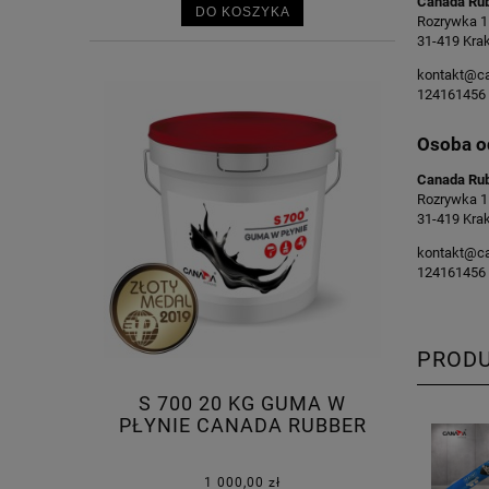
Canada Rub
DO KOSZYKA
Rozrywka 1
31-419 Kra
kontakt@ca
124161456
Osoba o
Canada Rub
Rozrywka 1
31-419 Kra
kontakt@ca
124161456
PROD
S 700 20 KG GUMA W
PŁYNIE CANADA RUBBER
1 000,00 zł