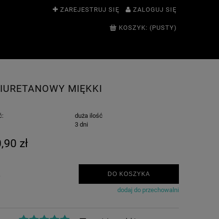
ZAREJESTRUJ SIĘ
ZALOGUJ SIĘ
KOSZYK:
(PUSTY)
LIURETANOWY MIĘKKI
ć:
duża ilość
:
3 dni
,90 zł
.
DO KOSZYKA
dodaj do przechowalni