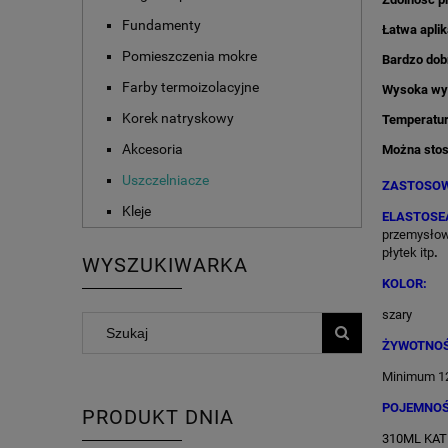
Fundamenty
Łatwa aplik
Pomieszczenia mokre
Bardzo dobr
Farby termoizolacyjne
Wysoka wy
Korek natryskowy
Temperatur
Akcesoria
Można stos
Uszczelniacze
ZASTOSOW
Kleje
ELASTOSEA
przemysłowy
płytek itp
.
WYSZUKIWARKA
KOLOR:
szary
ŻYWOTNO
Minimum 12 
POJEMNOŚ
PRODUKT DNIA
310ML KAT