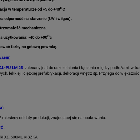
ο
acja w temperaturze od +5 do +40
C
a odporność na starzenie (UV i wilgoć).
trzymałość mechaniczna.
ο
a użytkowania: -40 do +90
c
ować farby na gotową powłokę.
ANIE
L-PU LM 25
zalecany jest do uszczelniania i łączenia między podłożami w t
ch, lekkiej i ciężkiej prefabrykacji, dekoracji wnętrz itp. Przylega do większo
ŚĆ
miesięcy od daty produkcji, znajdującej się na opakowaniu.
Ć:
RIDŻ, 600ML KISZKA