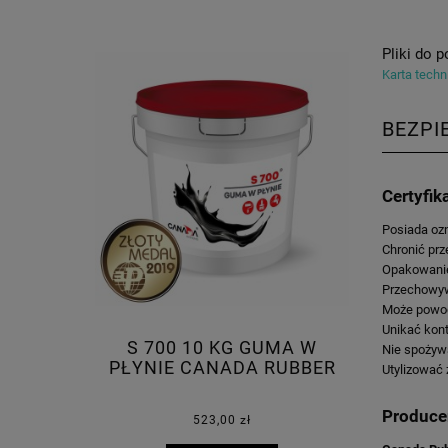
Pliki do p
Karta techn
BEZPI
Certyfik
Posiada oz
Chronić prz
Opakowanie
Przechowyw
Może powod
Unikać kont
S 700 10 KG GUMA W
Nie spożywa
PŁYNIE CANADA RUBBER
Utylizować 
Produce
523,00 zł