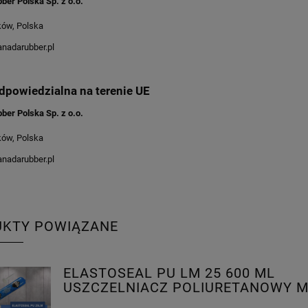
ber Polska Sp. z o.o.
ków, Polska
nadarubber.pl
dpowiedzialna na terenie UE
ber Polska Sp. z o.o.
ków, Polska
nadarubber.pl
UKTY POWIĄZANE
ELASTOSEAL PU LM 25 600 ML
USZCZELNIACZ POLIURETANOWY M