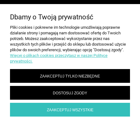
O NAS
Dbamy o Twoją prywatność
Pliki cookies i pokrewne im technologie umożliwiają poprawne
INFORMACJE
działanie strony i pomagają nam dostosować ofertę do Twoich
potrzeb. Możesz zaakceptować wykorzystanie przez nas
wszystkich tych plików i przejść do sklepu lub dostosować użycie
PŁATNOŚCI I DOSTAWA
plików do swoich preferencji, wybierając opcję "Dostosuj zgody".
Więcej o plikach cookies przeczytasz w naszej Polityce
prywatności.
ZAAKCEPTUJ TYLKO NIEZBĘDNE
DOSTOSUJ ZGODY
ZAAKCEPTUJ WSZYSTKIE
POKAŻ PEŁNĄ WERSJĘ STRONY
Sklep internetowy Shoper.pl