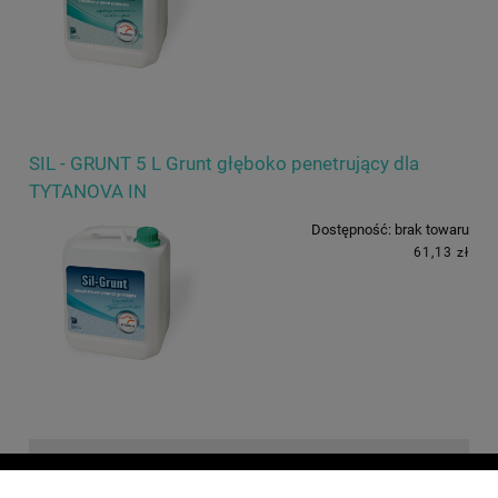
SIL - GRUNT 5 L Grunt głęboko penetrujący dla
TYTANOVA IN
Dostępność:
brak towaru
61,13 zł
O NAS